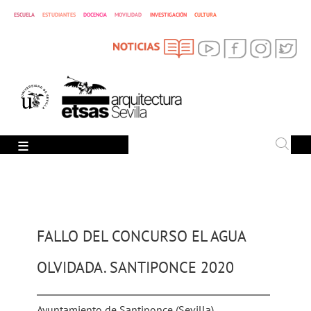
CULTURA
ESCUELA
ESTUDIANTES
DOCENCIA
MOVILIDAD
INVESTIGACIÓN
SEARCH
Search
FALLO DEL CONCURSO EL AGUA
OLVIDADA. SANTIPONCE 2020
Ayuntamiento de Santiponce (Sevilla)