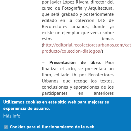
por Javier López Rivera, director del
curso de Fotografia y Arquitectura,
que será grabado y posteriormente
editado en la coleccion DLG de
Recolectores urbanos, donde ya
existe un ejemplar que versa sobre
estos temas
(
http://editorial.recolectoresurbanos.com/ca
producto/coleccion-dialogos/
)
–
Presentación de libro
. Para
finalizar el acto, se presentará un
libro, editado tb. por Recolectores
Urbanos, que recoge los textos,
conclusiones y aportaciones de los
participantes en anteriores
ediciones del Curso de fotografía y
Utilizamos cookies en este sitio web para mejorar su
arquitectura que lleva años
experiencia de usuario.
desarrollandose en este
Más info
cuatrimestre.
Cookies para el funcionamiento de la web
NOTA
: A los asistentes se les