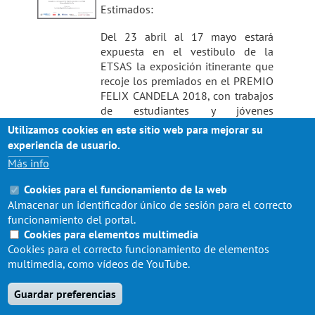
Estimados:
Del 23 abril al 17 mayo estará
expuesta en el vestibulo de la
ETSAS la exposición itinerante que
recoje los premiados en el PREMIO
FELIX CANDELA 2018, con trabajos
de estudiantes y jóvenes
arquitectos mejicanos.
Utilizamos cookies en este sitio web para mejorar su
experiencia de usuario.
Se trata de una exposición
Más info
itinerante organizada por el
Instituto Español de Arquitectura
Cookies para el funcionamiento de la web
IESARQ.
Almacenar un identificador único de sesión para el correcto
funcionamiento del portal.
Para mas info
Cookies para elementos multimedia
http://www.premiofelixcandela.mx/
Cookies para el correcto funcionamiento de elementos
multimedia, como vídeos de YouTube.
Guardar preferencias