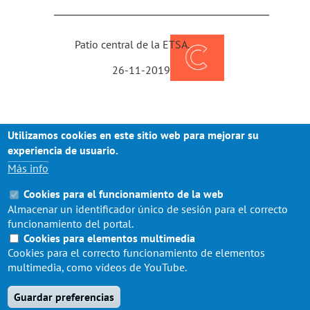
Patio central de la ETSA.
26-11-2019
Utilizamos cookies en este sitio web para mejorar su
Los días 26 y 27 /11/2019 tendrán
experiencia de usuario.
lugar el segundo y tercero de los
Más info
Días Culturales programados para
el curso 2019-2020 en la ETSA.
Cookies para el funcionamiento de la web
Almacenar un identificador único de sesión para el correcto
Amplía noticia visitando las redes
funcionamiento del portal.
sociales del Aula de Cultura:
Cookies para elementos multimedia
Facebook,
Twitter
Instagram
,
Cookies para el correcto funcionamiento de elementos
multimedia, como vídeos de YouTube.
Guardar preferencias