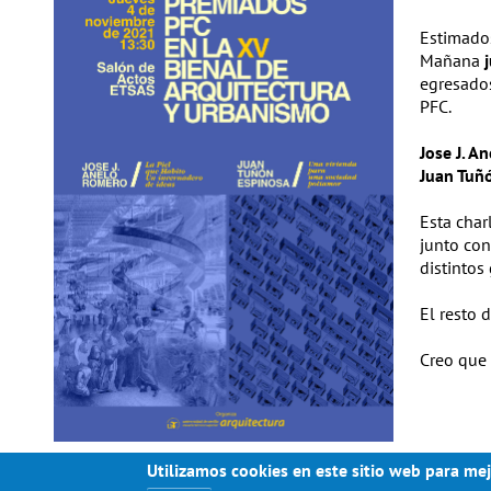
Estimado
Mañana
egresados
PFC.
Jose J. A
Juan Tuñ
Esta char
junto con
distintos
El resto 
Creo que 
Utilizamos cookies en este sitio web para mej