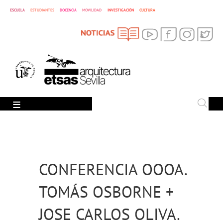
ESCUELA
ESTUDIANTES
DOCENCIA
MOVILIDAD
INVESTIGACIÓN
CULTURA
SEARCH
Search
CONFERENCIA OOOA.
TOMÁS OSBORNE +
JOSE CARLOS OLIVA.