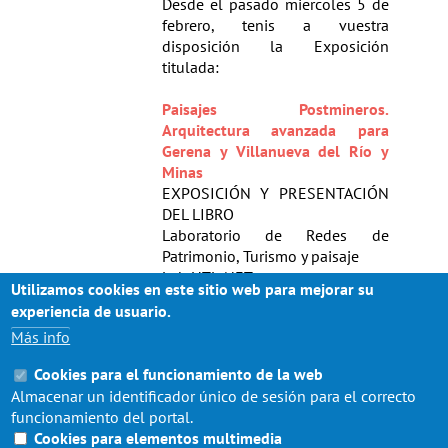
Desde el pasado miercoles 5 de
febrero, tenis a vuestra
disposición la Exposición
titulada:
Paisajes Postmineros.
Arquitectura avanzada para
Gerena y Villanueva del Río y
Minas
EXPOSICIÓN Y PRESENTACIÓN
DEL LIBRO
Laboratorio de Redes de
Patrimonio, Turismo y paisaje
Lab HTL-NET
Utilizamos cookies en este sitio web para mejorar su
experiencia de usuario.
Más info
La exposición permanecerá
expuesta en los Bajos del Nuevo
Cookies para el funcionamiento de la web
Aulario desde ese día hasta el
Almacenar un identificador único de sesión para el correcto
miercoles 26 de febrero.
funcionamiento del portal.
Cookies para elementos multimedia
Saludos