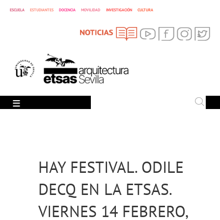
ESCUELA
ESTUDIANTES
DOCENCIA
MOVILIDAD
INVESTIGACIÓN
CULTURA
SEARCH
Search
HAY FESTIVAL. ODILE
DECQ EN LA ETSAS.
VIERNES 14 FEBRERO,