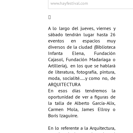
literatura, arquitectura, periodismo y más tem
www.hayfestival.com

A lo largo del jueves, viernes y
sábado tendrán lugar hasta 26
eventos en espacios muy
diversos de la ciudad (
Biblioteca
Infanta Elena, Fundación
Cajasol, Fundación Madariaga o
Artillería),
en los que se hablará
de literatura, fotografía, pintura,
moda, socialité.....y como no, de
ARQUITECTURA
En esos días tendremos la
oportunidad de ver a figuras de
la talla de Alberto García-Alix,
Carmen Mola, James Ellroy o
Boris Izaguirre.
En lo referente a la Arquitectura,