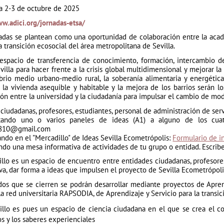
la 2-3 de octubre de 2025
ww.adici.org/jornadas-etsa/
nadas se plantean como una oportunidad de colaboración entre la acade
a transición ecosocial del área metropolitana de Sevilla.
espacio de transferencia de conocimiento, formación, intercambio 
villa para hacer frente a la crisis global multidimensional y mejorar la
ibrio medio urbano-medio rural, la soberanía alimentaria y energétic
la vivienda asequible y habitable y la mejora de los barrios serán lo
ón entre la universidad y la ciudadanía para impulsar el cambio de mo
ciudadanas, profesores, estudiantes, personal de administración de ser
ando uno o varios paneles de ideas (A1) a alguno de los cuatr
m810@gmail.com
ando en el "Mercadillo" de Ideas Sevilla Ecometrópolis:
Formulario de i
do una mesa informativa de actividades de tu grupo o entidad. Escrib
illo es un espacio de encuentro entre entidades ciudadanas, profesore
va, dar forma a ideas que impulsen el proyecto de Sevilla Ecometrópoli
dos que se cierren se podrán desarrollar mediante proyectos de Aprend
a red universitaria RAPSODIA, de Aprendizaje y Servicio para la transici
illo es pues un espacio de ciencia ciudadana en el que se crea el co
s y los saberes experienciales