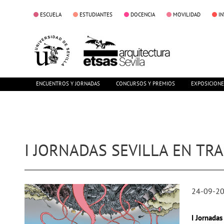
ESCUELA
ESTUDIANTES
DOCENCIA
MOVILIDAD
I
ENCUENTROS Y JORNADAS
CONCURSOS Y PREMIOS
EXPOSICION
I JORNADAS SEVILLA EN T
24-09-2
I Jornada