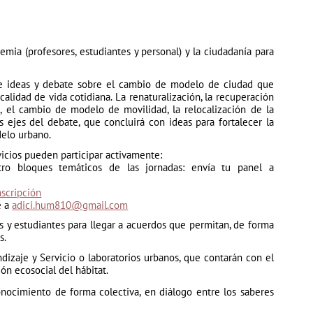
mia (profesores, estudiantes y personal) y la ciudadanía para
de ideas y debate sobre el cambio de modelo de ciudad que
 calidad de vida cotidiana. La renaturalización, la recuperación
a, el cambio de modelo de movilidad, la relocalización de la
s ejes del debate, que concluirá con ideas para fortalecer la
delo urbano.
vicios pueden participar activamente:
o bloques temáticos de las jornadas: envía tu panel a
nscripción
e a
adici.hum810@gmail.com
s y estudiantes para llegar a acuerdos que permitan, de forma
s.
izaje y Servicio o laboratorios urbanos, que contarán con el
ón ecosocial del hábitat.
nocimiento de forma colectiva, en diálogo entre los saberes