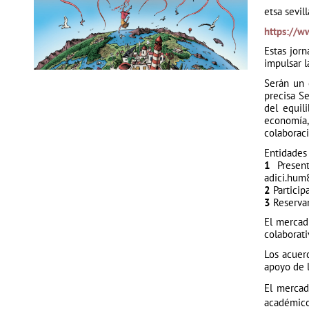
etsa sevil
https://w
Estas jor
impulsar l
Serán un 
precisa Se
del equil
economía, 
colaboraci
Entidades 
1
Present
adici.hu
2
Particip
3
Reservan
El mercad
colaborati
Los acuer
apoyo de l
El mercad
académico