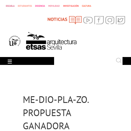
ESCUELA
ESTUDIANTES
DOCENCIA
MOVILIDAD
INVESTIGACIÓN
CULTURA
SEARCH
Search
ME-DIO-PLA-ZO.
PROPUESTA
GANADORA