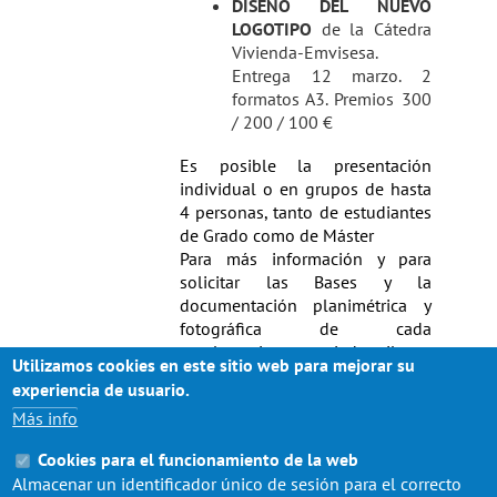
DISEÑO DEL NUEVO
LOGOTIPO
de la Cátedra
Vivienda-Emvisesa.
Entrega 12 marzo. 2
formatos A3. Premios 300
/ 200 / 100 €
Es posible la presentación
individual o en grupos de hasta
4 personas, tanto de estudiantes
de Grado como de Máster
Para más información y para
solicitar las Bases y la
documentación planimétrica y
fotográfica de cada
emplazamiento, enviad mail a
Utilizamos cookies en este sitio web para mejorar su
cultura_etsa@us.es
experiencia de usuario.
Agradecemos la colaboración de
Más info
las empresas que hacen posible
estos concursos.
Cookies para el funcionamiento de la web
Almacenar un identificador único de sesión para el correcto
VER BASES