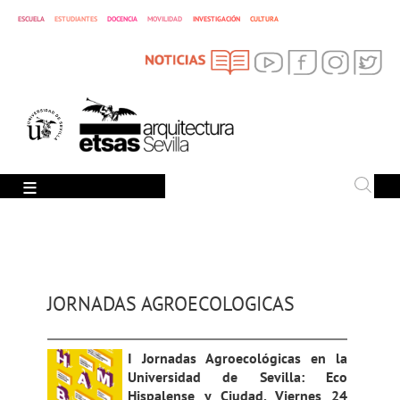
CULTURA
ESCUELA
ESTUDIANTES
DOCENCIA
MOVILIDAD
INVESTIGACIÓN
SEARCH
Search
JORNADAS AGROECOLOGICAS
I Jornadas Agroecológicas en la
Universidad de Sevilla: Eco
Hispalense y Ciudad. Viernes 24