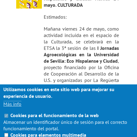
mayo. CULTURADA
Estimados:
Mañana viernes 24 de mayo, como
actividad incluida en el espacio de
la Culturada, se celebrará en la
ETSA la 3ª sesión de las
I Jornadas
Agroecológicas en la Universidad
de Sevilla: Eco Hispalense y Ciudad
,
proyecto financiado por la Oficina
de Cooperación al Desarrollo de la
U.S. y organizadas por La Regüerta
Ecológica del Aljarafe, la Fundación
Utilizamos cookies en este sitio web para mejorar su
Savia por el Compromiso y los
experiencia de usuario.
Valores y Guadalbero SL.
Más info
Os invitamos a esta acción
Cookies para el funcionamiento de la web
participativa entre facultades,
Almacenar un identificador único de sesión para el correcto
estudiantes y profesores.
funcionamiento del portal.
Adjuntamos el Programa y cartel de
Cookies para elementos multimedia