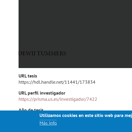
URL tesis
https://hdl.handle.net/11441/173834
URL perfil investigador
https://prisma.us.es/investigador/7422
Año de tesis
Utilizamos cookies en este sitio web para mej
2025
Más info