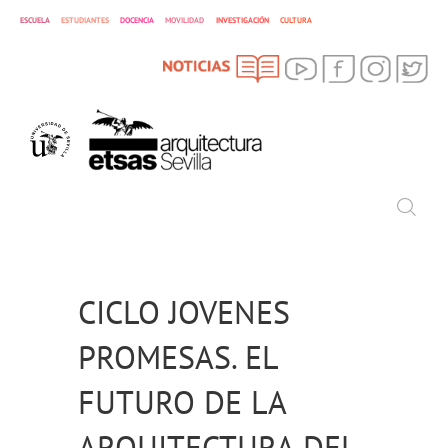
ESCUELA
ESTUDIANTES
DOCENCIA
MOVILIDAD
INVESTIGACIÓN
CULTURA
SEARCH
Search
CICLO JOVENES
PROMESAS. EL
FUTURO DE LA
ARQUITECTURA DEL