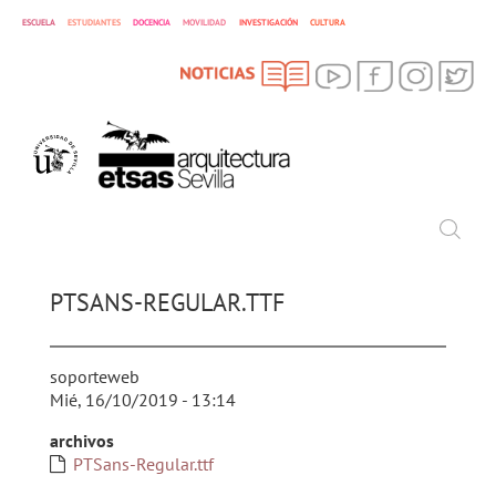
ESCUELA
ESTUDIANTES
DOCENCIA
MOVILIDAD
INVESTIGACIÓN
CULTURA
SEARCH
Search
PTSANS-REGULAR.TTF
soporteweb
Mié, 16/10/2019 - 13:14
archivos
PTSans-Regular.ttf