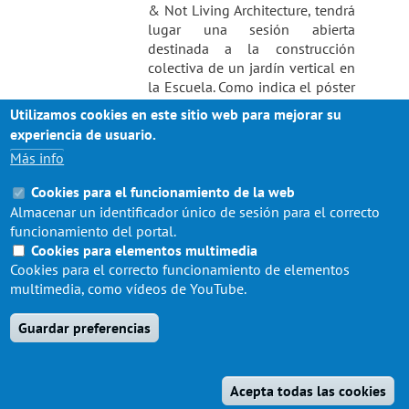
& Not Living Architecture, tendrá
lugar una sesión abierta
destinada a la construcción
colectiva de un jardín vertical en
la Escuela. Como indica el póster
adjunto, de la mano de
Terapia
Utilizamos cookies en este sitio web para mejorar su
Urbana
, se realizará un abordaje
experiencia de usuario.
teórico-práctico durante la
Más info
mañana acerca de
requerimientos técnicos y de
Cookies para el funcionamiento de la web
diseño. Y en la tarde se abordará
Almacenar un identificador único de sesión para el correcto
la parte práctica.
funcionamiento del portal.
Cookies para elementos multimedia
Mas información
Cookies para el correcto funcionamiento de elementos
multimedia, como vídeos de YouTube.
Guardar preferencias
Acepta todas las cookies
© ESCUELA DE ARQUITECTURA 2020