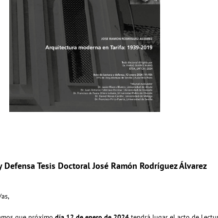
y Defensa Tesis Doctoral José Ramón Rodríguez Álvarez
/as,
amos que próximo
día 12 de enero de 2024
tendrá lugar el acto de Lectu