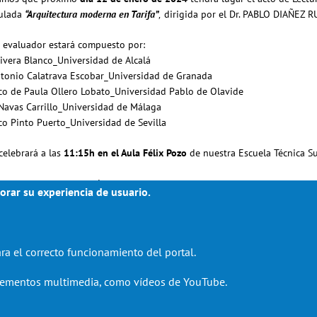
tulada
“
Arquitectura moderna en Tarifa
”
dirigida por
el Dr.
PABLO DIAÑEZ R
,
l evaluador estará compuesto por:
 Rivera Blanco_Universidad de Alcalá
ntonio Calatrava Escobar_Universidad de Granada
sco de Paula Ollero Lobato_Universidad Pablo de Olavide
 Navas Carrillo_Universidad de Málaga
sco Pinto Puerto_Universidad de Sevilla
 celebrará a las
11:15h en el Aula Félix Pozo
de nuestra Escuela Técnica Su
contar con tu presencia.
orar su experiencia de usuario.
ra el correcto funcionamiento del portal.
elementos multimedia, como vídeos de YouTube.