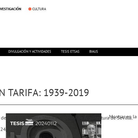
NVESTIGACIÓN
CULTURA
DIVULGACIÓN Y ACTIVIDADES
TESIS ETSAS
BIAUS
 TARIFA: 1939-2019
Mostrar en la
o de nuestra Escuela Técnica Superior de Arquitectura de Sevilla.
024