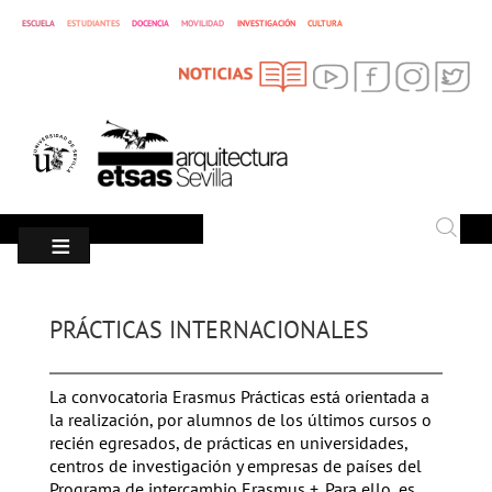
MOVILIDAD
ESCUELA
ESTUDIANTES
DOCENCIA
INVESTIGACIÓN
CULTURA
SEARCH
Search
PRÁCTICAS INTERNACIONALES
La convocatoria Erasmus Prácticas está orientada a
la realización, por alumnos de los últimos cursos o
recién egresados, de prácticas en universidades,
centros de investigación y empresas de países del
Programa de intercambio Erasmus +. Para ello, es