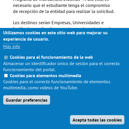
necesario que el estudiante tenga el compromiso
de recepción de la entidad para realizar la solicitud.
Los destinos serían Empresas, Universidades e
Instituciones situadas en países pertenecientes al
Utilizamos cookies en este sitio web para mejorar su
programa Erasmus +, así como en países no
experiencia de usuario.
pertenecientes al Programa Erasmus +.
Más info
La convocatoria es publicada por la Universidad de
Cookies para el funcionamiento de la web
Sevilla con el siguiente calendario aproximado:
Almacenar un identificador único de sesión para el correcto
solicitud, marzo; resolución, abril-mayo.
funcionamiento del portal.
Puede ampliarse información sobre el Programa
Cookies para elementos multimedia
aquí
.
Cookies para el correcto funcionamiento de elementos
multimedia, como vídeos de YouTube.
Guardar preferencias
Acepta todas las cookies
© ESCUELA DE ARQUITECTURA 2020