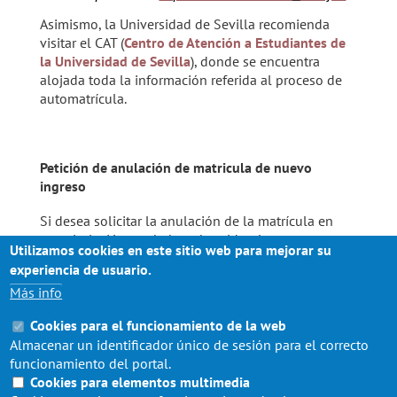
Asimismo, la Universidad de Sevilla recomienda
visitar el CAT (
Centro de Atención a Estudiantes de
la Universidad de Sevilla
), donde se encuentra
alojada toda la información referida al proceso de
automatrícula.
Petición de anulación de matricula de nuevo
ingreso
Si desea solicitar la anulación de la matrícula en
esta titulación por haber obtenido plaza en otro
Utilizamos cookies en este sitio web para mejorar su
centro de mayor preferencia u otros motivos, debe
experiencia de usuario.
hacerlo en el
Registro Electrónico General (REG)
o
Más info
en la Sede Electrónica de la Universidad de Sevilla
(
Presentación de Instancias y Solicitudes Genérica
)
Cookies para el funcionamiento de la web
Almacenar un identificador único de sesión para el correcto
Adjunte copia del DNI del interesado y matrícula del
funcionamiento del portal.
centro donde haya obtenido la plaza.
Cookies para elementos multimedia