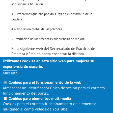
adquirir en la titulación.
4.3. Problemas que han podido surgir en el desarrollo de la
práctica.
4.4. Impresión global de las prácticas
5. Evaluación de las prácticas y sugerencias de mejora.
En la siguiente web del Secretariado de Prácticas de
Empresa y Empleo podrá encontrar la distinta
documentación para los distintos procesos
Utilizamos cookies en este sitio web para mejorar su
administrativos de las prácticas curriculares:
experiencia de usuario.
Más info
https://servicio.us.es/spee/practicas-documentos-
curriculares
Cookies para el funcionamiento de la web
Almacenar un identificador único de sesión para el correcto
funcionamiento del portal.
Cookies para elementos multimedia
Cookies para el correcto funcionamiento de elementos
multimedia, como vídeos de YouTube.