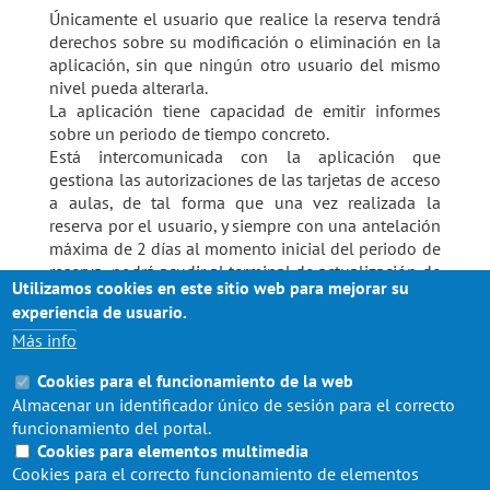
Únicamente el usuario que realice la reserva tendrá
derechos sobre su modificación o eliminación en la
aplicación, sin que ningún otro usuario del mismo
nivel pueda alterarla.
La aplicación tiene capacidad de emitir informes
sobre un periodo de tiempo concreto.
Está intercomunicada con la aplicación que
gestiona las autorizaciones de las tarjetas de acceso
a aulas, de tal forma que una vez realizada la
reserva por el usuario, y siempre con una antelación
máxima de 2 días al momento inicial del periodo de
reserva, podrá acudir al terminal de actualización de
Utilizamos cookies en este sitio web para mejorar su
tarjetas ubicado en la Conserjería del Centro para
experiencia de usuario.
actualizar instantáneamente la información de paso.
Más info
El ámbito temporal de uso y gestión de la
Cookies para el funcionamiento de la web
aplicación abarcará el curso académico en vigor y,
Almacenar un identificador único de sesión para el correcto
serán habilitados los siguientes una vez se vayan
funcionamiento del portal.
realizando los correspondientes volcados en el
Cookies para elementos multimedia
sistema de la información del plan de organización
Cookies para el correcto funcionamiento de elementos
docente de cada año.