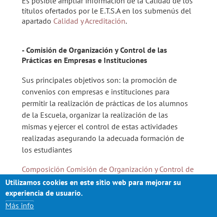
Es posible ampliar información de la Calidad de los
títulos ofertados por le E.T.S.A en los submenús del
apartado
Calidad y Acreditación
.
- Comisión de Organización y Control de las
Prácticas en Empresas e Instituciones
Sus principales objetivos son: la promoción de
convenios con empresas e instituciones para
permitir la realización de prácticas de los alumnos
de la Escuela, organizar la realización de las
mismas y ejercer el control de estas actividades
realizadas asegurando la adecuada formación de
los estudiantes
Composición Comisión de Organización y Control de
las Prácticas en Empresas e Instituciones
Utilizamos cookies en este sitio web para mejorar su
experiencia de usuario.
Más info