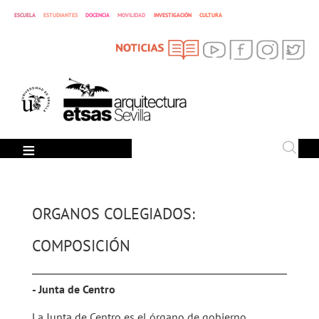
ESCUELA
ESTUDIANTES
DOCENCIA
MOVILIDAD
INVESTIGACIÓN
CULTURA
SEARCH
Search
ORGANOS COLEGIADOS:
COMPOSICIÓN
- Junta de Centro
La Junta de Centro es el órgano de gobierno