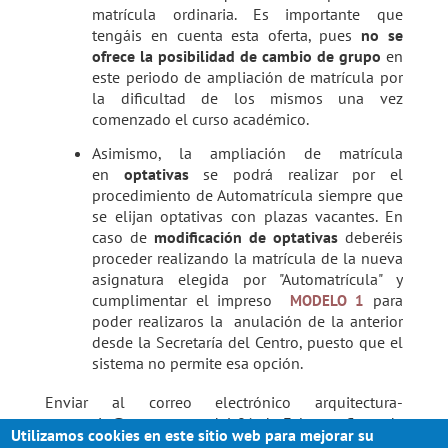
matrícula ordinaria. Es importante que
tengáis en cuenta esta oferta, pues
no se
ofrece la posibilidad de cambio de grupo
en
este periodo de ampliación de matrícula por
la dificultad de los mismos una vez
comenzado el curso académico.
Asimismo, la ampliación de matrícula
en
optativas
se podrá realizar por el
procedimiento de Automatrícula siempre que
se elijan optativas con plazas vacantes. En
caso de
modificación de optativas
deberéis
proceder realizando la matrícula de la nueva
asignatura elegida por "Automatrícula" y
cumplimentar el impreso
para
MODELO 1
poder realizaros la anulación de la anterior
desde la Secretaría del Centro, puesto que el
sistema no permite esa opción.
Enviar al correo electrónico arquitectura-
secretaria@us.es antes del 01 de Febrero: Carta de
Utilizamos cookies en este sitio web para mejorar su
pago/justificante de matrícula actual, nueva Carta