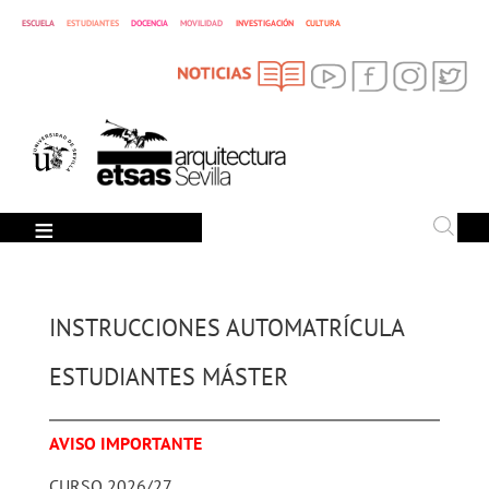
ESCUELA
ESTUDIANTES
DOCENCIA
MOVILIDAD
INVESTIGACIÓN
CULTURA
SEARCH
Search
INSTRUCCIONES AUTOMATRÍCULA
ESTUDIANTES MÁSTER
AVISO IMPORTANTE
CURSO 2026/27