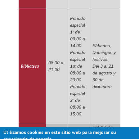
Periodo
especial
1
: de
09:00 a
14:00
Sábados,
Periodo
Domingos y
especial
festivos.
08:00 a
Biblioteca
1a
: de
Del 3 al 21
21:00
08:00 a
de agosto y
20:00
30 de
Periodo
diciembre
especial
2
: de
08:00 a
15:00
Del 13 de
Utilizamos cookies en este sitio web para mejorar su
julio al 21