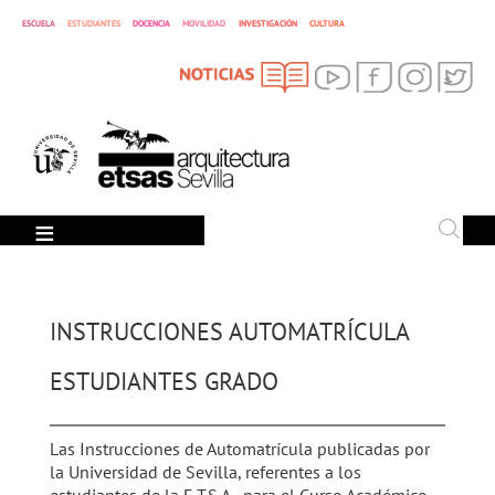
ESCUELA
ESTUDIANTES
DOCENCIA
MOVILIDAD
INVESTIGACIÓN
CULTURA
SEARCH
Search
INSTRUCCIONES AUTOMATRÍCULA
ESTUDIANTES GRADO
Las Instrucciones de Automatrícula publicadas por
la Universidad de Sevilla, referentes a los