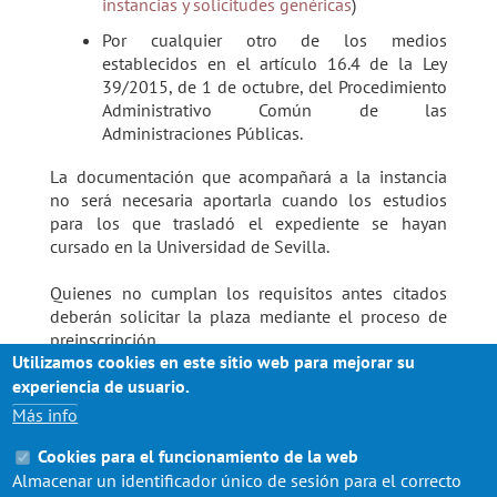
instancias y solicitudes genéricas
)
Por cualquier otro de los medios
establecidos en el artículo 16.4 de la Ley
39/2015, de 1 de octubre, del Procedimiento
Administrativo Común de las
Administraciones Públicas.
La documentación que acompañará a la instancia
no será necesaria aportarla cuando los estudios
para los que trasladó el expediente se hayan
cursado en la Universidad de Sevilla.
Quienes no cumplan los requisitos antes citados
deberán solicitar la plaza mediante el proceso de
preinscripción.
Utilizamos cookies en este sitio web para mejorar su
Plazo de solicitud
:
del 1 al 31 de Julio.
experiencia de usuario.
Más info
Quienes no formalizaron matrícula en el
Grado/Máster en cursos posteriores y no iniciaron
Cookies para el funcionamiento de la web
otros estudios, podrán solicitar directamente
Almacenar un identificador único de sesión para el correcto
matrícula dentro del plazo general de matrícula.