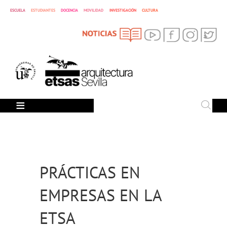
ESCUELA
ESTUDIANTES
DOCENCIA
MOVILIDAD
INVESTIGACIÓN
CULTURA
SEARCH
Search
PRÁCTICAS EN
EMPRESAS EN LA
ETSA